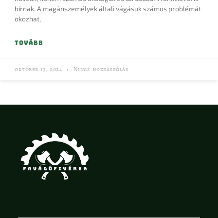
bírnak. A magánszemélyek általi vágásuk számos problémát
okozhat,
TOVÁBB
október 13, 2024
Nincs hozzászólás