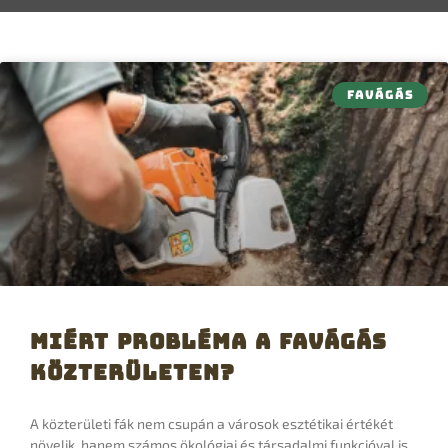
FAVÁGÁS
Miért probléma a favágás
közterületen?
A közterületi fák nem csupán a városok esztétikai értékét
növelik, hanem számos ökológiai és társadalmi funkcióval is