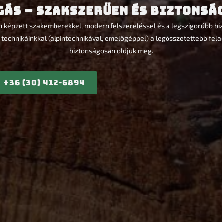
gás – Szakszerűen és Biztonsá
képzett szakemberekkel, modern felszereléssel és a legszigorúbb biz
 technikáinkkal (alpintechnikával, emelőgéppel) a legösszetettebb fela
biztonságosan oldjuk meg.
+36 (30) 412-6894