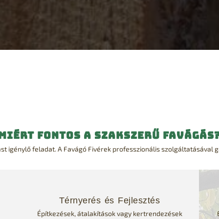
Miért Fontos a Szakszerű Favágás
st igénylő feladat. A Favágó Fivérek professzionális szolgáltatásával 
Térnyerés és Fejlesztés
Építkezések, átalakítások vagy kertrendezések