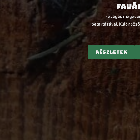
Favá
Favágás magasan 
betartásával. Különböző
Részletek