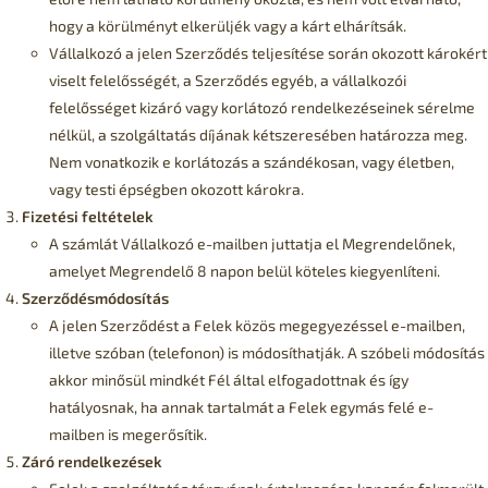
hogy a körülményt elkerüljék vagy a kárt elhárítsák.
Vállalkozó a jelen Szerződés teljesítése során okozott károkért
viselt felelősségét, a Szerződés egyéb, a vállalkozói
felelősséget kizáró vagy korlátozó rendelkezéseinek sérelme
nélkül, a szolgáltatás díjának kétszeresében határozza meg.
Nem vonatkozik e korlátozás a szándékosan, vagy életben,
vagy testi épségben okozott károkra.
Fizetési feltételek
A számlát Vállalkozó e-mailben juttatja el Megrendelőnek,
amelyet Megrendelő 8 napon belül köteles kiegyenlíteni.
Szerződésmódosítás
A jelen Szerződést a Felek közös megegyezéssel e-mailben,
illetve szóban (telefonon) is módosíthatják. A szóbeli módosítás
akkor minősül mindkét Fél által elfogadottnak és így
hatályosnak, ha annak tartalmát a Felek egymás felé e-
mailben is megerősítik.
Záró rendelkezések