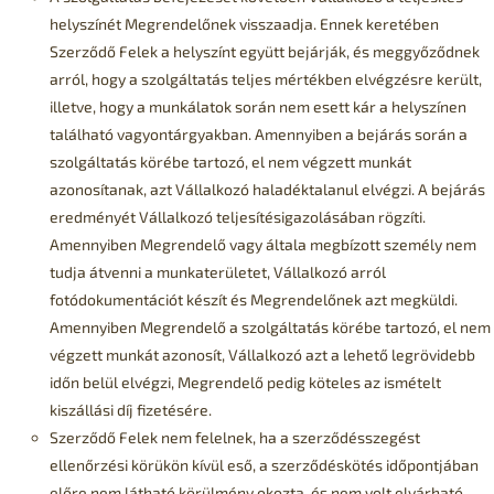
helyszínét Megrendelőnek visszaadja. Ennek keretében
Szerződő Felek a helyszínt együtt bejárják, és meggyőződnek
arról, hogy a szolgáltatás teljes mértékben elvégzésre került,
illetve, hogy a munkálatok során nem esett kár a helyszínen
található vagyontárgyakban. Amennyiben a bejárás során a
szolgáltatás körébe tartozó, el nem végzett munkát
azonosítanak, azt Vállalkozó haladéktalanul elvégzi. A bejárás
eredményét Vállalkozó teljesítésigazolásában rögzíti.
Amennyiben Megrendelő vagy általa megbízott személy nem
tudja átvenni a munkaterületet, Vállalkozó arról
fotódokumentációt készít és Megrendelőnek azt megküldi.
Amennyiben Megrendelő a szolgáltatás körébe tartozó, el nem
végzett munkát azonosít, Vállalkozó azt a lehető legrövidebb
időn belül elvégzi, Megrendelő pedig köteles az ismételt
kiszállási díj fizetésére.
Szerződő Felek nem felelnek, ha a szerződésszegést
ellenőrzési körükön kívül eső, a szerződéskötés időpontjában
előre nem látható körülmény okozta, és nem volt elvárható,