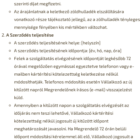
szerinti díjat megfizetni.
Az árajánlatnak a keletkező zöldhulladék elszállítására
vonatkozó része tájékoztató jellegű, az a zölhulladék tényleges
mennyisége fényében kis mértékben változhat.
A Szerződés teljesítése
A szerződés teljesítésének helye: [helyszín]
A szerződés teljesítésének időpontja: [év, hó, nap, óra]
Felek a szolgáltatás elvégzésének időpontját legkésőbb 72
órával megelőzően egymással egyeztetve telefonon vagy e-
mailben kártérítési kötelezettség keletkezése nélkül
módosíthatják. Telefonos módosítás esetén Vállalkozó az új
kitűzött napról Megrendelőnek írásos (e-mail) visszajelzést
küld.
Amennyiben a kitűzött napon a szolgáltatás elvégzését az
időjárás nem teszi lehetővé, Vállalkozó kártérítési
kötelezettség nélkül jogosult új kitűzött időpont
meghatározását javasolni. Ha Megrendelő 72 órán belüli
időpont módosítási kérelemmel áll elő, Vállalkozó jogosult a