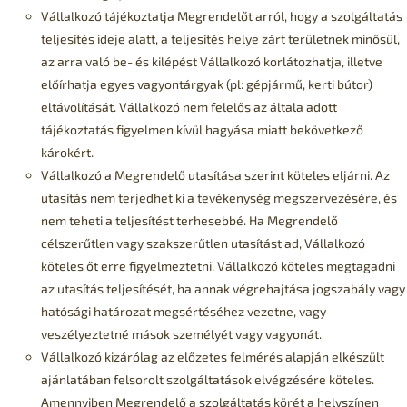
Vállalkozó tájékoztatja Megrendelőt arról, hogy a szolgáltatás
teljesítés ideje alatt, a teljesítés helye zárt területnek minősül,
az arra való be- és kilépést Vállalkozó korlátozhatja, illetve
előírhatja egyes vagyontárgyak (pl: gépjármű, kerti bútor)
eltávolítását. Vállalkozó nem felelős az általa adott
tájékoztatás figyelmen kívül hagyása miatt bekövetkező
károkért.
Vállalkozó a Megrendelő utasítása szerint köteles eljárni. Az
utasítás nem terjedhet ki a tevékenység megszervezésére, és
nem teheti a teljesítést terhesebbé. Ha Megrendelő
célszerűtlen vagy szakszerűtlen utasítást ad, Vállalkozó
köteles őt erre figyelmeztetni. Vállalkozó köteles megtagadni
az utasítás teljesítését, ha annak végrehajtása jogszabály vagy
hatósági határozat megsértéséhez vezetne, vagy
veszélyeztetné mások személyét vagy vagyonát.
Vállalkozó kizárólag az előzetes felmérés alapján elkészült
ajánlatában felsorolt szolgáltatások elvégzésére köteles.
Amennyiben Megrendelő a szolgáltatás körét a helyszínen