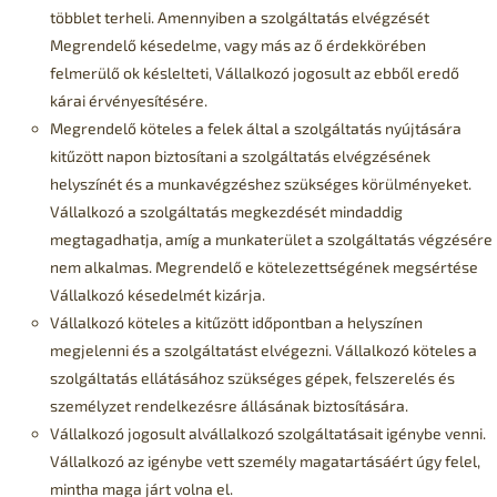
többlet terheli. Amennyiben a szolgáltatás elvégzését
Megrendelő késedelme, vagy más az ő érdekkörében
felmerülő ok késlelteti, Vállalkozó jogosult az ebből eredő
kárai érvényesítésére.
Megrendelő köteles a felek által a szolgáltatás nyújtására
kitűzött napon biztosítani a szolgáltatás elvégzésének
helyszínét és a munkavégzéshez szükséges körülményeket.
Vállalkozó a szolgáltatás megkezdését mindaddig
megtagadhatja, amíg a munkaterület a szolgáltatás végzésére
nem alkalmas. Megrendelő e kötelezettségének megsértése
Vállalkozó késedelmét kizárja.
Vállalkozó köteles a kitűzött időpontban a helyszínen
megjelenni és a szolgáltatást elvégezni. Vállalkozó köteles a
szolgáltatás ellátásához szükséges gépek, felszerelés és
személyzet rendelkezésre állásának biztosítására.
Vállalkozó jogosult alvállalkozó szolgáltatásait igénybe venni.
Vállalkozó az igénybe vett személy magatartásáért úgy felel,
mintha maga járt volna el.