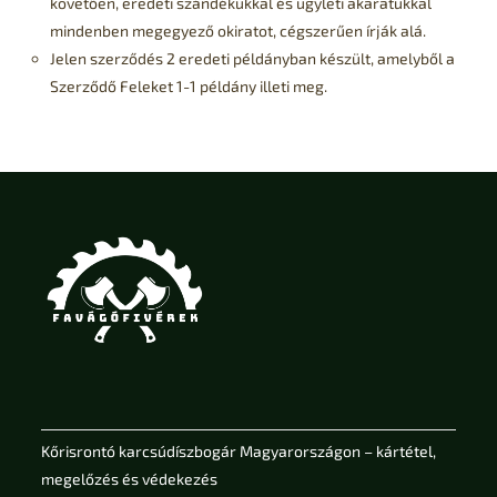
követően, eredeti szándékukkal és ügyleti akaratukkal
mindenben megegyező okiratot, cégszerűen írják alá.
Jelen szerződés 2 eredeti példányban készült, amelyből a
Szerződő Feleket 1-1 példány illeti meg.
Kőrisrontó karcsúdíszbogár Magyarországon – kártétel,
megelőzés és védekezés