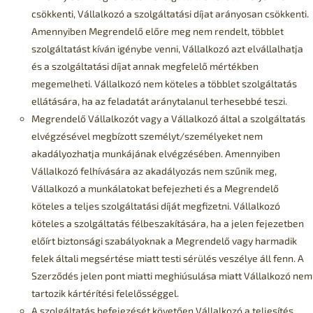
csökkenti, Vállalkozó a szolgáltatási díjat arányosan csökkenti.
Amennyiben Megrendelő előre meg nem rendelt, többlet
szolgáltatást kíván igénybe venni, Vállalkozó azt elvállalhatja
és a szolgáltatási díjat annak megfelelő mértékben
megemelheti. Vállalkozó nem köteles a többlet szolgáltatás
ellátására, ha az feladatát aránytalanul terhesebbé teszi.
Megrendelő Vállalkozót vagy a Vállalkozó által a szolgáltatás
elvégzésével megbízott személyt/személyeket nem
akadályozhatja munkájának elvégzésében. Amennyiben
Vállalkozó felhívására az akadályozás nem szűnik meg,
Vállalkozó a munkálatokat befejezheti és a Megrendelő
köteles a teljes szolgáltatási díját megfizetni. Vállalkozó
köteles a szolgáltatás félbeszakítására, ha a jelen fejezetben
előírt biztonsági szabályoknak a Megrendelő vagy harmadik
felek általi megsértése miatt testi sérülés veszélye áll fenn. A
Szerződés jelen pont miatti meghiúsulása miatt Vállalkozó nem
tartozik kártérítési felelősséggel.
A szolgáltatás befejezését követően Vállalkozó a teljesítés