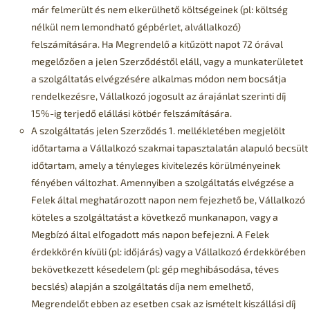
már felmerült és nem elkerülhető költségeinek (pl: költség
nélkül nem lemondható gépbérlet, alvállalkozó)
felszámítására. Ha Megrendelő a kitűzött napot 72 órával
megelőzően a jelen Szerződéstől eláll, vagy a munkaterületet
a szolgáltatás elvégzésére alkalmas módon nem bocsátja
rendelkezésre, Vállalkozó jogosult az árajánlat szerinti díj
15%-ig terjedő elállási kötbér felszámítására.
A szolgáltatás jelen Szerződés 1. mellékletében megjelölt
időtartama a Vállalkozó szakmai tapasztalatán alapuló becsült
időtartam, amely a tényleges kivitelezés körülményeinek
fényében változhat. Amennyiben a szolgáltatás elvégzése a
Felek által meghatározott napon nem fejezhető be, Vállalkozó
köteles a szolgáltatást a következő munkanapon, vagy a
Megbízó által elfogadott más napon befejezni. A Felek
érdekkörén kívüli (pl: időjárás) vagy a Vállalkozó érdekkörében
bekövetkezett késedelem (pl: gép meghibásodása, téves
becslés) alapján a szolgáltatás díja nem emelhető,
Megrendelőt ebben az esetben csak az ismételt kiszállási díj