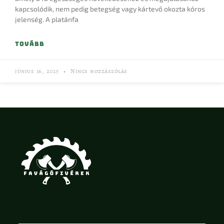
kapcsolódik, nem pedig betegség vagy kártevő okozta kóros
jelenség. A platánfa
TOVÁBB
június 16, 2025
Nincs hozzászólás