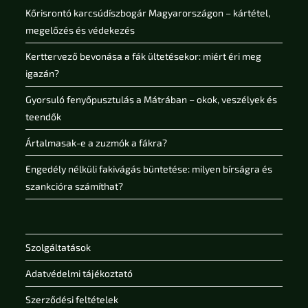
Kőrisrontó karcsúdíszbogár Magyarországon – kártétel,
megelőzés és védekezés
Kerttervező bevonása a fák ültetésekor: miért éri meg
igazán?
Gyorsuló fenyőpusztulás a Mátrában – okok, veszélyek és
teendők
Ártalmasak-e a zuzmók a fákra?
Engedély nélküli fakivágás büntetése: milyen bírságra és
szankcióra számíthat?
Szolgáltatások
Adatvédelmi tájékoztató
Szerződési feltételek