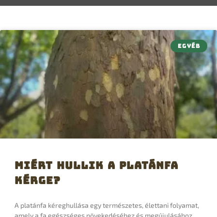
EGYÉB
Miért hullik a platánfa
kérge?
A platánfa kéreghullása egy természetes, élettani folyamat,
amely a fa egészséges növekedéséhez és megújulásához