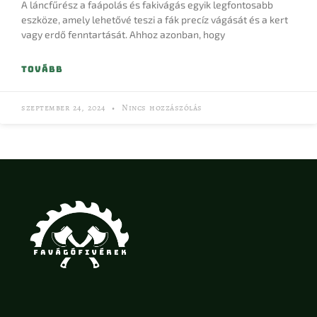
A láncfűrész a faápolás és fakivágás egyik legfontosabb
eszköze, amely lehetővé teszi a fák precíz vágását és a kert
vagy erdő fenntartását. Ahhoz azonban, hogy
TOVÁBB
szeptember 24, 2024
Nincs hozzászólás