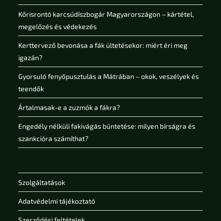
Kőrisrontó karcsúdíszbogár Magyarországon – kártétel,
megelőzés és védekezés
Kerttervező bevonása a fák ültetésekor: miért éri meg
igazán?
Gyorsuló fenyőpusztulás a Mátrában – okok, veszélyek és
teendők
Ártalmasak-e a zuzmók a fákra?
Engedély nélküli fakivágás büntetése: milyen bírságra és
szankcióra számíthat?
Szolgáltatások
Adatvédelmi tájékoztató
Szerződési feltételek