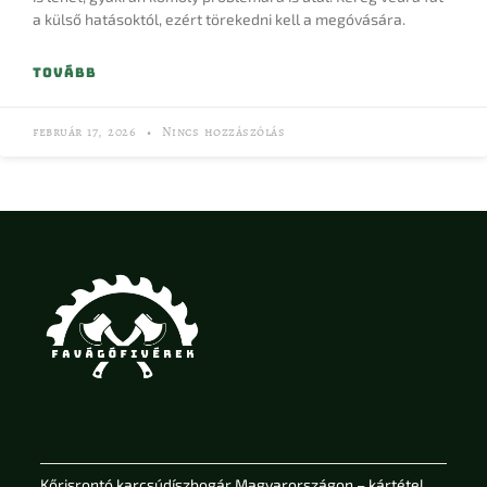
a külső hatásoktól, ezért törekedni kell a megóvására.
TOVÁBB
február 17, 2026
Nincs hozzászólás
Kőrisrontó karcsúdíszbogár Magyarországon – kártétel,