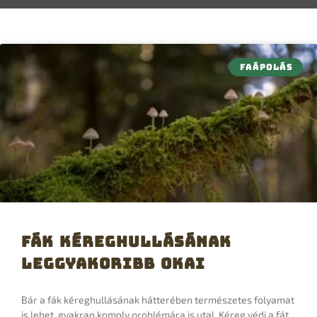
FAÁPOLÁS
Fák kéreghullásának
leggyakoribb okai
Bár a fák kéreghullásának hátterében természetes folyamat
is lehet, gyakran komoly problémára is utal. Kéreg védi a fát