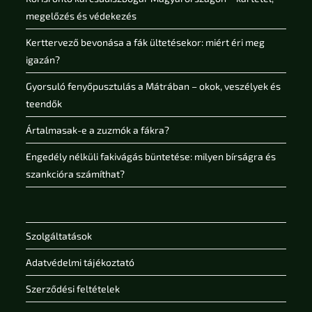
megelőzés és védekezés
Kerttervező bevonása a fák ültetésekor: miért éri meg
igazán?
Gyorsuló fenyőpusztulás a Mátrában – okok, veszélyek és
teendők
Ártalmasak-e a zuzmók a fákra?
Engedély nélküli fakivágás büntetése: milyen bírságra és
szankcióra számíthat?
Szolgáltatások
Adatvédelmi tájékoztató
Szerződési feltételek