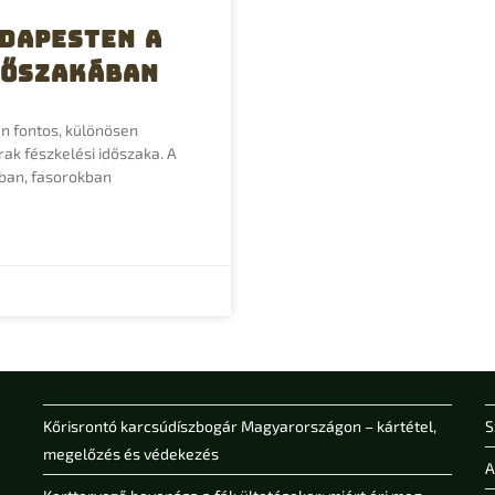
dapesten a
dőszakában
en fontos, különösen
ak fészkelési időszaka. A
kban, fasorokban
Kőrisrontó karcsúdíszbogár Magyarországon – kártétel,
S
megelőzés és védekezés
A