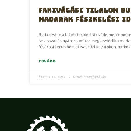
Fakivágási tilalom Bu
madarak fészkelési i
Budapesten a lakott területi fák védelme kiemelt
tavasszal és nyáron, amikor megkezdődik a madar
fővárosi kertekben, társasházi udvarokon, parko
TOVÁBB
április 26, 2026
Nincs hozzászólás