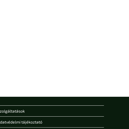
zolgáltatások
datvédelmi tájékoztató