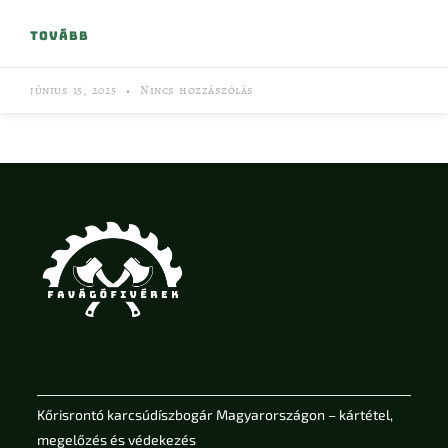
TOVÁBB
június 15, 2025
Nincs hozzászólás
Kőrisrontó karcsúdíszbogár Magyarországon – kártétel,
megelőzés és védekezés