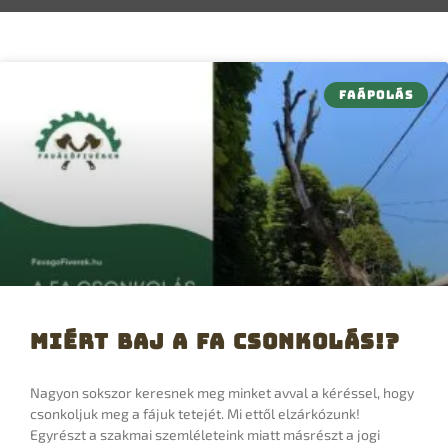
FAÁPOLÁS
Miért baj a fa csonkolás!?
Nagyon sokszor keresnek meg minket avval a kéréssel, hogy
csonkoljuk meg a fájuk tetejét. Mi ettől elzárkózunk!
Egyrészt a szakmai szemléleteink miatt másrészt a jogi