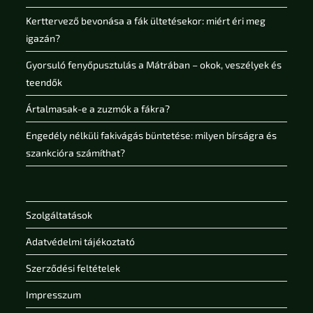
Kerttervező bevonása a fák ültetésekor: miért éri meg
igazán?
Gyorsuló fenyőpusztulás a Mátrában – okok, veszélyek és
teendők
Ártalmasak-e a zuzmók a fákra?
Engedély nélküli fakivágás büntetése: milyen bírságra és
szankcióra számíthat?
Szolgáltatások
Adatvédelmi tájékoztató
Szerződési feltételek
Impresszum