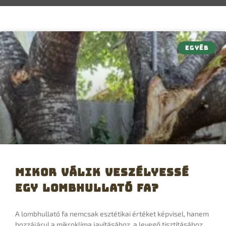
EGYÉB
Mikor válik veszélyessé
egy lombhullató fa?
A lombhullató fa nemcsak esztétikai értéket képvisel, hanem
hozzájárul a mikroklíma javításához, a levegő tisztításához