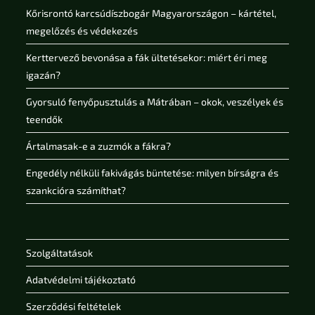
Kőrisrontó karcsúdíszbogár Magyarországon – kártétel,
megelőzés és védekezés
Kerttervező bevonása a fák ültetésekor: miért éri meg
igazán?
Gyorsuló fenyőpusztulás a Mátrában – okok, veszélyek és
teendők
Ártalmasak-e a zuzmók a fákra?
Engedély nélküli fakivágás büntetése: milyen bírságra és
szankcióra számíthat?
Szolgáltatások
Adatvédelmi tájékoztató
Szerződési feltételek