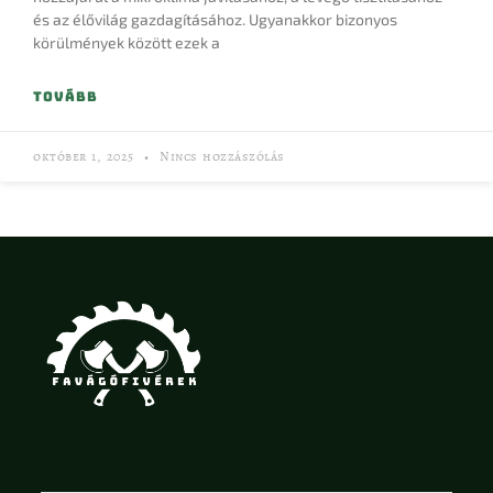
és az élővilág gazdagításához. Ugyanakkor bizonyos
körülmények között ezek a
TOVÁBB
október 1, 2025
Nincs hozzászólás