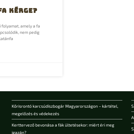
fa kérge?
 folyamat, amely a fa
csolódik, nem pedig
latánfa
Kőrisrontó karcsúdíszbogár Magyarországon – kártétel,
S
megelőzés és védekezés
A
Kerttervező bevonása a fák ültetésekor: miért éri meg
S
igazán?