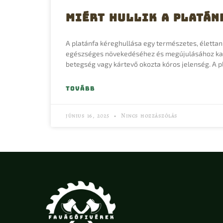
Miért hullik a platán
A platánfa kéreghullása egy természetes, élettani
egészséges növekedéséhez és megújulásához kap
betegség vagy kártevő okozta kóros jelenség. A p
TOVÁBB
június 16, 2025
Nincs hozzászólás