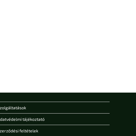
zolgáltatások
datvédelmi tájékoztató
zerződési feltételek