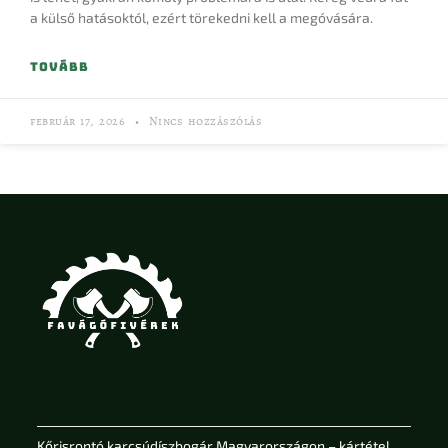
a külső hatásoktól, ezért törekedni kell a megóvására.
TOVÁBB
február 17, 2026
Nincs hozzászólás
Kőrisrontó karcsúdíszbogár Magyarországon – kártétel,