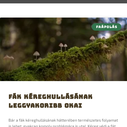
FAÁPOLÁS
Fák kéreghullásának
leggyakoribb okai
Bár a fák kéreghullásának hátterében természetes folyamat
is lehet, gyakran komoly problémára is utal. Kéreg védi a fát