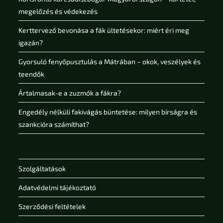
megelőzés és védekezés
Kerttervező bevonása a fák ültetésekor: miért éri meg
igazán?
Gyorsuló fenyőpusztulás a Mátrában – okok, veszélyek és
teendők
Ártalmasak-e a zuzmók a fákra?
Engedély nélküli fakivágás büntetése: milyen bírságra és
szankcióra számíthat?
Szolgáltatások
Adatvédelmi tájékoztató
Szerződési feltételek