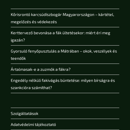
Kőrisrontó karcsúdíszbogár Magyarországon – kártétel,
megelőzés és védekezés
Kerttervező bevonása a fák ültetésekor: miért éri meg
igazán?
Gyorsuló fenyőpusztulás a Mátrában – okok, veszélyek és
teendők
Ártalmasak-e a zuzmók a fákra?
Engedély nélküli fakivágás büntetése: milyen bírságra és
szankcióra számíthat?
Szolgáltatások
Adatvédelmi tájékoztató