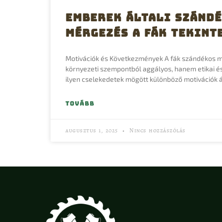
Emberek általi szánd
mérgezés a fák tekint
Motivációk és Következmények A fák szándékos
környezeti szempontból aggályos, hanem etikai és 
ilyen cselekedetek mögött különböző motivációk á
TOVÁBB
augusztus 1, 2025
Nincs hozzászólás