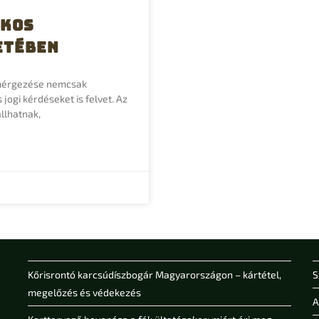
ékos
etében
 mérgezése nemcsak
jogi kérdéseket is felvet. Az
llhatnak,
Kőrisrontó karcsúdíszbogár Magyarországon – kártétel,
S
megelőzés és védekezés
A