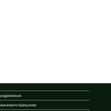
zolgáltatások
datvédelmi tájékoztató