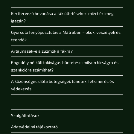
Kerttervező bevonása a fák ültetésekor: miért éri meg
igazán?
Gyorsuló fenyőpusztulás a Mátrában – okok, veszélyek és
teendők
Ártalmasak-e a zuzmók a fákra?
Engedély nélküli fakivágás büntetése: milyen bírságra és
szankcióra számíthat?
A közönséges diófa betegségei: tünetek, felismerés és
védekezés
Szolgáltatások
Adatvédelmi tájékoztató