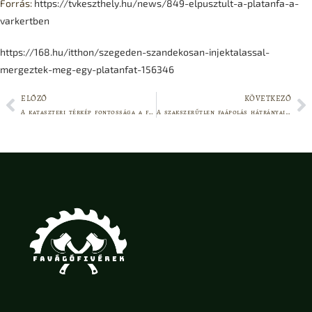
Forrás:
https://tvkeszthely.hu/news/849-elpusztult-a-platanfa-a-
varkertben
https://168.hu/itthon/szegeden-szandekosan-injektalassal-
mergeztek-meg-egy-platanfat-156346
ELŐZŐ
KÖVETKEZŐ
A kataszteri térkép fontossága a fák szemszögéből
A szakszerűtlen faápolás hátrányai és a profi faápolás jelentősége