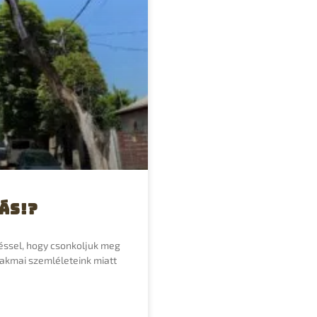
ás!?
éssel, hogy csonkoljuk meg
szakmai szemléleteink miatt