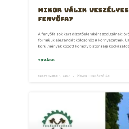
Mikor válik veszélyes
fenyőfa?
A fenyőfa sok kert díszítőelemként szolgálnak: ö
formájuk eleganciát kölcsönöz a környezetnek. U
körülmények között komoly biztonsági kockázatot 
TOVÁBB
szeptember 3, 2025
Nincs hozzászólás