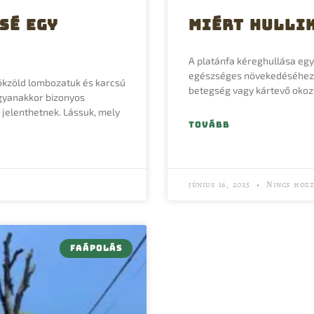
sé egy
Miért hullik
A platánfa kéreghullása egy
egészséges növekedéséhez 
rökzöld lombozatuk és karcsú
betegség vagy kártevő okozt
gyanakkor bizonyos
jelenthetnek. Lássuk, mely
TOVÁBB
június 16, 2025
Nincs hozz
FAÁPOLÁS