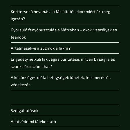
Kerttervező bevonása a fák ültetésekor: miért éri meg
igazán?
Gyorsuló fenyőpusztulás a Mátrában – okok, veszélyek és
teendők
Ártalmasak-e a zuzmók a fákra?
Engedély nélküli fakivágás büntetése: milyen bírságra és
szankcióra számíthat?
A közönséges diófa betegségei: tünetek, felismerés és
védekezés
Szolgáltatások
Adatvédelmi tájékoztató