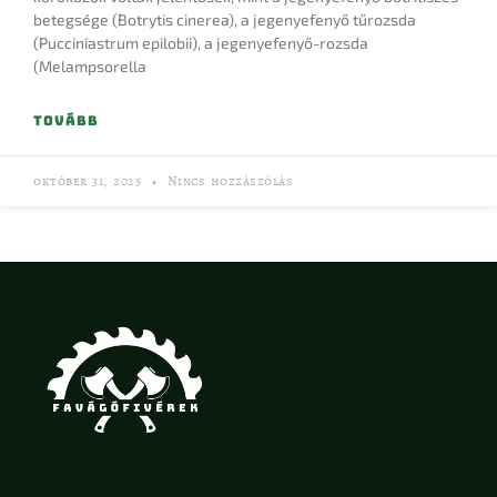
betegsége (Botrytis cinerea), a jegenyefenyő tűrozsda
(Pucciniastrum epilobii), a jegenyefenyő-rozsda
(Melampsorella
TOVÁBB
október 31, 2025
Nincs hozzászólás