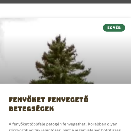
EGYÉB
Fenyőket fenyegető
betegségek
A fenyőket többféle patogén fenyegetheti. Korábban olyan
kórokozók voltak jelentősek, mint a jegenyefenyő botritiszes