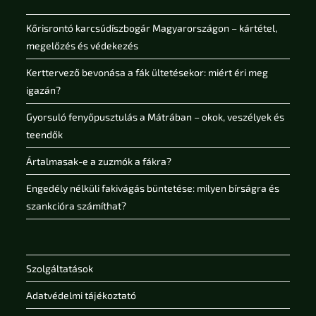
Kőrisrontó karcsúdíszbogár Magyarországon – kártétel,
megelőzés és védekezés
Kerttervező bevonása a fák ültetésekor: miért éri meg
igazán?
Gyorsuló fenyőpusztulás a Mátrában – okok, veszélyek és
teendők
Ártalmasak-e a zuzmók a fákra?
Engedély nélküli fakivágás büntetése: milyen bírságra és
szankcióra számíthat?
Szolgáltatások
Adatvédelmi tájékoztató