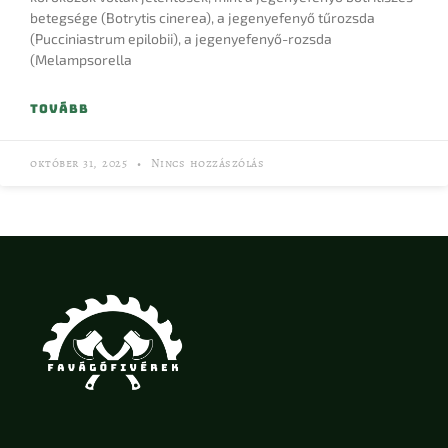
betegsége (Botrytis cinerea), a jegenyefenyő tűrozsda
(Pucciniastrum epilobii), a jegenyefenyő-rozsda
(Melampsorella
TOVÁBB
október 31, 2025
Nincs hozzászólás