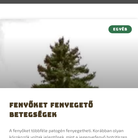
EGYÉB
Fenyőket fenyegető
betegségek
A fenyőket többféle patogén fenyegetheti. Korábban olyan
kórokozók voltak jelentősek, mint a jegenyefenyő botritiszes