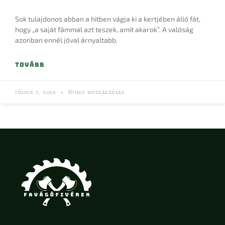
Sok tulajdonos abban a hitben vágja ki a kertjében álló fát,
hogy „a saját fámmal azt teszek, amit akarok”. A valóság
azonban ennél jóval árnyaltabb.
TOVÁBB
július 7, 2026
Nincs hozzászólás