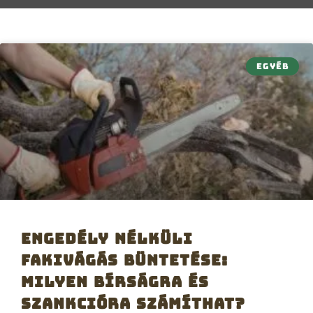
EGYÉB
Engedély nélküli
fakivágás büntetése:
milyen bírságra és
szankcióra számíthat?