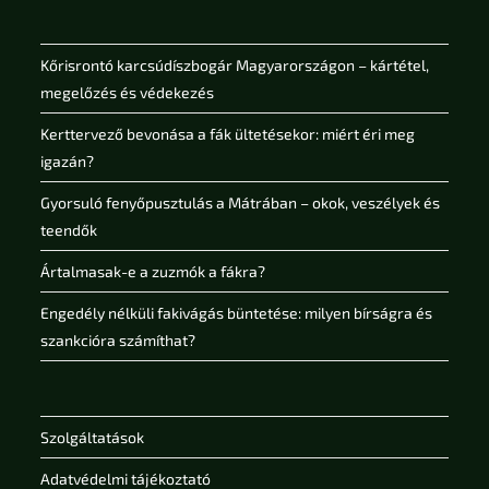
Kőrisrontó karcsúdíszbogár Magyarországon – kártétel,
megelőzés és védekezés
Kerttervező bevonása a fák ültetésekor: miért éri meg
igazán?
Gyorsuló fenyőpusztulás a Mátrában – okok, veszélyek és
teendők
Ártalmasak-e a zuzmók a fákra?
Engedély nélküli fakivágás büntetése: milyen bírságra és
szankcióra számíthat?
Szolgáltatások
Adatvédelmi tájékoztató