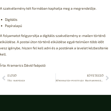
A szakvélemény két formában kaphatja meg a megrendelője.
Digitális
Papíralapú
A folyamatot felgyorsítja a digitális szakvélemény e-mailen történő
elküldése. A postai úton történő elküldése egyértelműen több időt
vesz igénybe, hiszen fel kell adni és a postának a levelet kézbesítenie
kell.
Írta: Kramarics Dávid faápoló
ELŐZŐ
KÖVETKEZŐ
Téli fakivágás
Kőrishajtás‑pusztulás Magyarországon