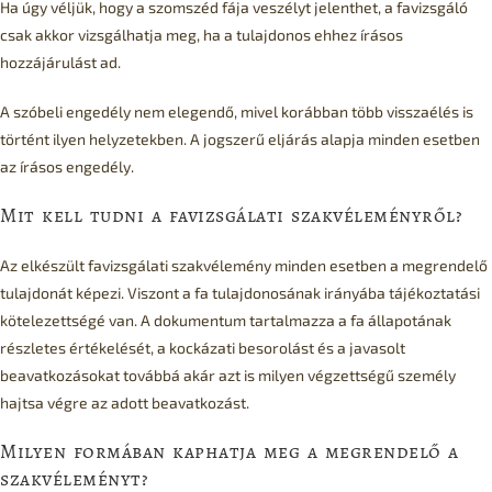
Ha úgy véljük, hogy a szomszéd fája veszélyt jelenthet, a favizsgáló
csak akkor vizsgálhatja meg, ha a tulajdonos ehhez írásos
hozzájárulást ad.
A szóbeli engedély nem elegendő, mivel korábban több visszaélés is
történt ilyen helyzetekben. A jogszerű eljárás alapja minden esetben
az írásos engedély.
Mit kell tudni a favizsgálati szakvéleményről?
Az elkészült favizsgálati szakvélemény minden esetben a megrendelő
tulajdonát képezi. Viszont a fa tulajdonosának irányába tájékoztatási
kötelezettségé van. A dokumentum tartalmazza a fa állapotának
részletes értékelését, a kockázati besorolást és a javasolt
beavatkozásokat továbbá akár azt is milyen végzettségű személy
hajtsa végre az adott beavatkozást.
Milyen formában kaphatja meg a megrendelő a
szakvéleményt?