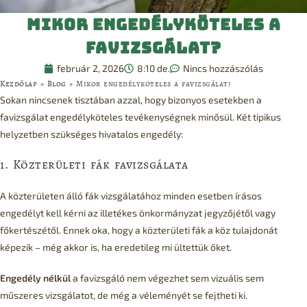
Mikor engedélyköteles a
favizsgálat?
február 2, 2026
8:10 de.
Nincs hozzászólás
Kezdőlap
»
Blog
»
Mikor engedélyköteles a favizsgálat?
Sokan nincsenek tisztában azzal, hogy bizonyos esetekben a
favizsgálat engedélyköteles tevékenységnek minősül. Két tipikus
helyzetben szükséges hivatalos engedély:
1. Közterületi fák
favizsgálata
A közterületen álló fák vizsgálatához minden esetben írásos
engedélyt kell kérni az illetékes önkormányzat jegyzőjétől vagy
főkertészétől. Ennek oka, hogy a közterületi fák a köz tulajdonát
képezik – még akkor is, ha eredetileg mi ültettük őket.
Engedély nélkül
a favizsgáló nem végezhet sem vizuális sem
műszeres vizsgálatot, de még a véleményét se fejtheti ki.