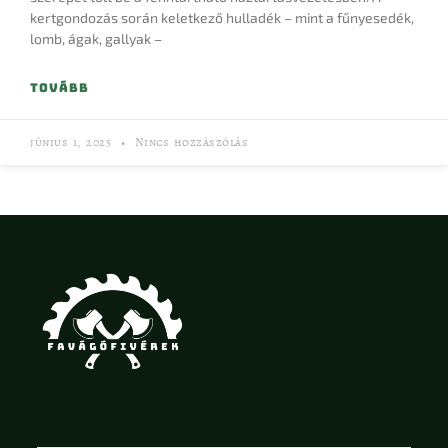
kertgondozás során keletkező hulladék – mint a fűnyesedék,
lomb, ágak, gallyak –
TOVÁBB
június 1, 2025
Nincs hozzászólás