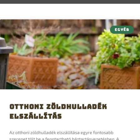
EGYÉB
Otthoni zöldhulladék
elszállítás
Az otthoni zöldhulladék elszállítása egyre fontosabb
szerepet tölt be a fenntartható háztartásvezetésben. A