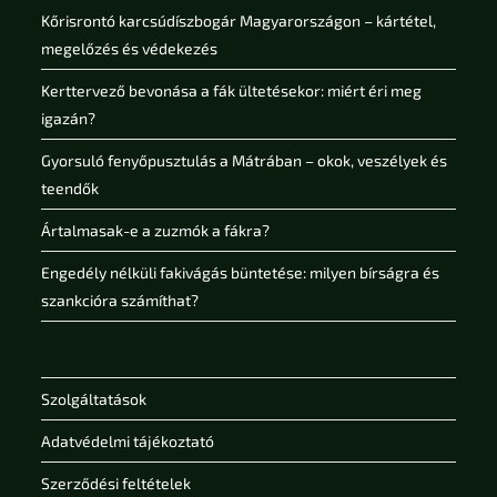
Kőrisrontó karcsúdíszbogár Magyarországon – kártétel,
megelőzés és védekezés
Kerttervező bevonása a fák ültetésekor: miért éri meg
igazán?
Gyorsuló fenyőpusztulás a Mátrában – okok, veszélyek és
teendők
Ártalmasak-e a zuzmók a fákra?
Engedély nélküli fakivágás büntetése: milyen bírságra és
szankcióra számíthat?
Szolgáltatások
Adatvédelmi tájékoztató
Szerződési feltételek