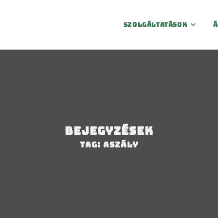
Szolgáltatások
Á
Bejegyzések
Tag: aszály