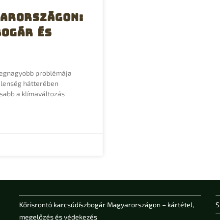
yarországon:
bogár és
 legnagyobb problémája
elenség hátterében
osabb a klímaváltozás
Kőrisrontó karcsúdíszbogár Magyarországon – kártétel,
S
megelőzés és védekezés