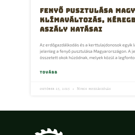
Fenyő pusztulása Mag
Klímaváltozás, Kéreg
Aszály hatásai
Az erdőgazdálkodás és a kerttulajdonosok egyik
jelenleg a fenyő pusztulása Magyarországon. A j
összetett okok húzódnak, melyek közül a legfont
TOVÁBB
október 25, 2025
Nincs hozzászólás