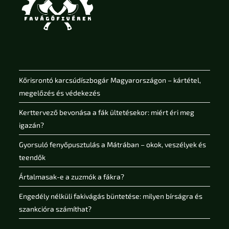
Kőrisrontó karcsúdíszbogár Magyarországon – kártétel,
megelőzés és védekezés
Kerttervező bevonása a fák ültetésekor: miért éri meg
igazán?
Gyorsuló fenyőpusztulás a Mátrában – okok, veszélyek és
teendők
Ártalmasak-e a zuzmók a fákra?
Engedély nélküli fakivágás büntetése: milyen bírságra és
szankcióra számíthat?