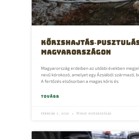
Kőrishajtás‑pusztulá
Magyarországon
Magyarország erdeiben az utóbbi években megjel
nevű kórokozó, amelyet egy Ázsiából származó, be
A fertőzés elsősorban a magas kőris és
TOVÁBB
február 3, 2026
Nincs hozzászólás