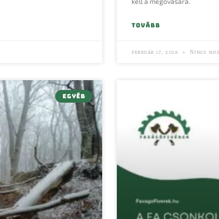
kell a megóvására.
TOVÁBB
február 17, 2026
Nincs hoz
EGYÉB