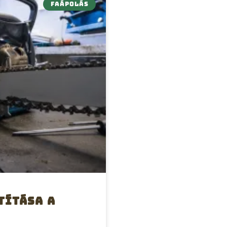
FAÁPOLÁS
títása a