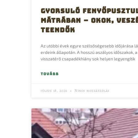
Gyorsuló fenyőpusztu
Mátrában – okok, vesz
teendők
Az utóbbi évek egyre szélsőségesebb időjárása l
erdeink állapotán. A hosszú aszályos időszakok, a
visszatérő csapadékhiány sok helyen legyengítik
TOVÁBB
július 18, 2026
Nincs hozzászólás