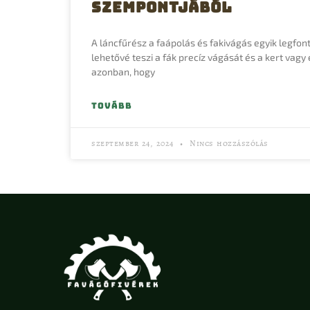
szempontjából
A láncfűrész a faápolás és fakivágás egyik legfo
lehetővé teszi a fák precíz vágását és a kert vagy
azonban, hogy
TOVÁBB
szeptember 24, 2024
Nincs hozzászólás