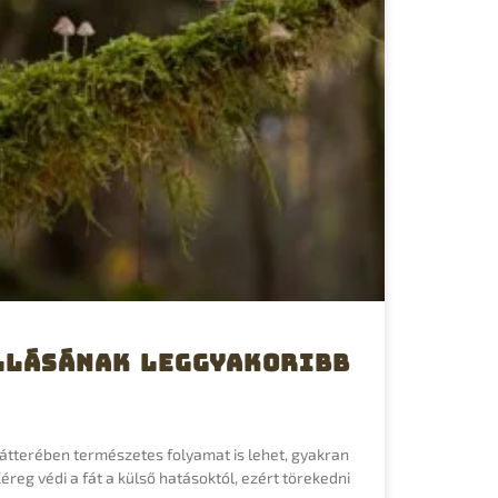
llásának leggyakoribb
átterében természetes folyamat is lehet, gyakran
éreg védi a fát a külső hatásoktól, ezért törekedni