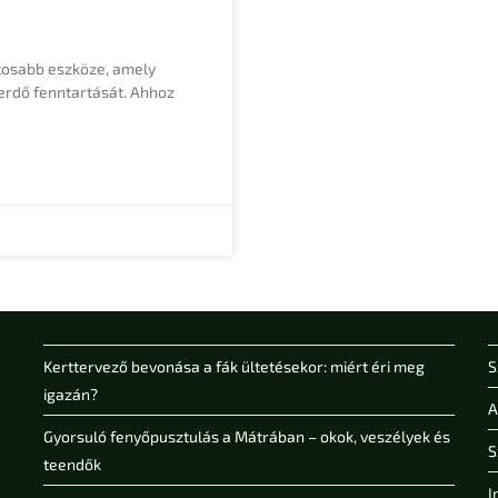
ntosabb eszköze, amely
 erdő fenntartását. Ahhoz
Kerttervező bevonása a fák ültetésekor: miért éri meg
S
igazán?
A
Gyorsuló fenyőpusztulás a Mátrában – okok, veszélyek és
S
teendők
I