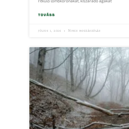
ritkuló lombkoronákat, kiszáradó ágakat
TOVÁBB
július 1, 2026
Nincs hozzászólás