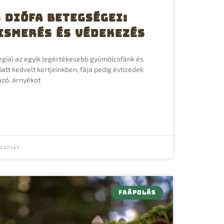
 diófa betegségei:
ismerés és védekezés
egia) az egyik legértékesebb gyümölcsfánk és
tt kedvelt kertjeinkben, fája pedig évtizedek
ozó, árnyékot
szólás
FAÁPOLÁS