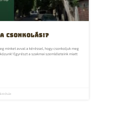
fa csonkolás!?
g minket avval a kéréssel, hogy csonkoljuk meg
zárkózunk! Egyrészt a szakmai szemléleteink miatt
ászólás