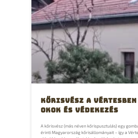
Kőrisvész a Vértesben
okok és védekezés
A kőrisvész (más néven kőrispusztulás) egy gomb
érinti Magyarország kőrisállományait – így a Vérte