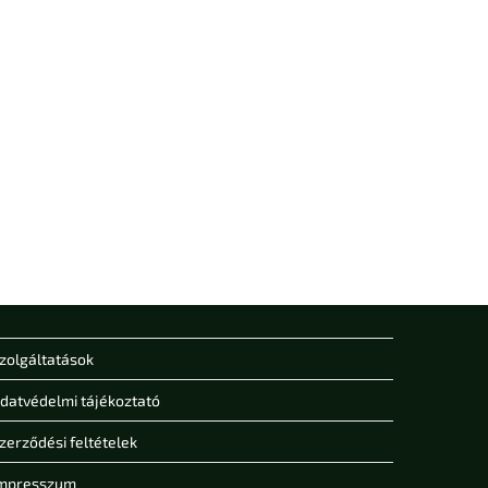
zolgáltatások
datvédelmi tájékoztató
zerződési feltételek
mpresszum