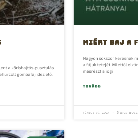
s
Miért baj a 
Nagyon sokszor keresnek me
a fájuk tetejét. Mi ettől el
ent a kőrishajtás‑pusztulás
másrészt a jogi
hurcolt gombafaj idéz elő.
TOVÁBB
június 15, 2025
Nincs hozz