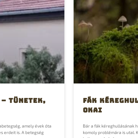
 – tünetek,
Fák kéreghu
okai
abetegség, amely évek óta
Bár a fák kéreghullásának h
s erdeit is. A betegség
komoly problémára is utal. K