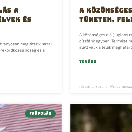
lás a
A közönséges
élyek és
tünetek, fel
A közönséges dió (Juglans r
díszfánk egyben. Termése mia
átványosan meglátszik hazai
alatt válik a telek meghatár
 rekordközeli hőség és a
TOVÁBB
július 5, 2026
Nincs hozzá
FAÁPOLÁS