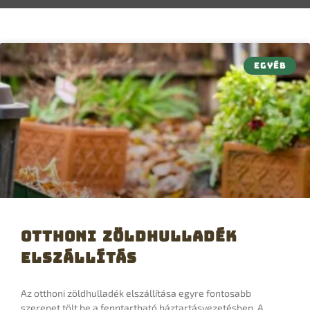
EGYÉB
Otthoni zöldhulladék
elszállítás
Az otthoni zöldhulladék elszállítása egyre fontosabb
szerepet tölt be a fenntartható háztartásvezetésben. A