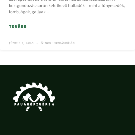
kertgondozás során keletkező hulladék – mint a fűnyesedék,
lomb, ágak, gallyak –
TOVÁBB
június 1, 2025
Nincs hozzászólás