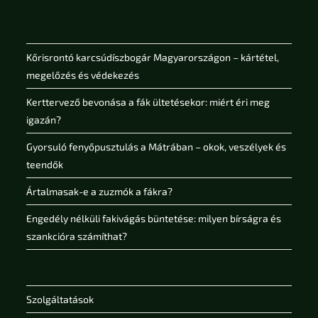
Kőrisrontó karcsúdíszbogár Magyarországon – kártétel,
megelőzés és védekezés
Kerttervező bevonása a fák ültetésekor: miért éri meg
igazán?
Gyorsuló fenyőpusztulás a Mátrában – okok, veszélyek és
teendők
Ártalmasak-e a zuzmók a fákra?
Engedély nélküli fakivágás büntetése: milyen bírságra és
szankcióra számíthat?
Szolgáltatások