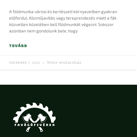
A földmunka városi és kertészeti környezetben gyakran
előfordul. Közműjavítás vagy tereprendezés miatt a fák
közvetlen közelében kell földmunkát végezni. Sokszor
azonban nem gondolunk bele, hogy
TOVÁBB
december 7, 2025
Nincs hozzászólás