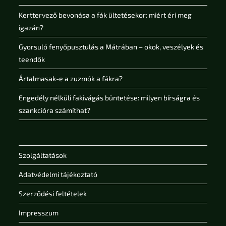
Kerttervező bevonása a fák ültetésekor: miért éri meg
igazán?
Gyorsuló fenyőpusztulás a Mátrában – okok, veszélyek és
teendők
Ártalmasak-e a zuzmók a fákra?
Engedély nélküli fakivágás büntetése: milyen bírságra és
szankcióra számíthat?
Szolgáltatások
Adatvédelmi tájékoztató
Szerződési feltételek
Impresszum