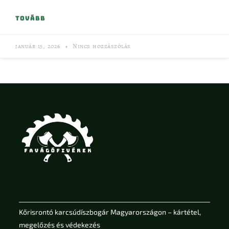
TOVÁBB
január 15, 2026
Nincs hozzászólás
Kőrisrontó karcsúdíszbogár Magyarországon – kártétel,
megelőzés és védekezés