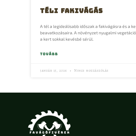
Téli fakivágás
A tél a legideálisabb időszak a fakivágásra és a k
beavatkozásaira. A növényzet nyugalmi vegetációs
a kert sokkal kevésbé sérül.
TOVÁBB
január 15, 2026
Nincs hozzászólás