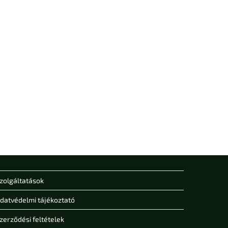
zolgáltatások
datvédelmi tájékoztató
zerződési feltételek