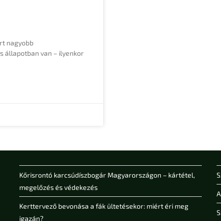
ert nagyobb
 állapotban van – ilyenkor
Kőrisrontó karcsúdíszbogár Magyarországon – kártétel,
S
megelőzés és védekezés
A
Kerttervező bevonása a fák ültetésekor: miért éri meg
S
igazán?