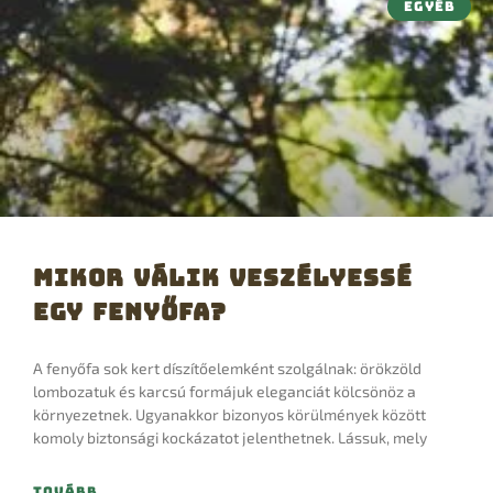
EGYÉB
Mikor válik veszélyessé
egy fenyőfa?
A fenyőfa sok kert díszítőelemként szolgálnak: örökzöld
lombozatuk és karcsú formájuk eleganciát kölcsönöz a
környezetnek. Ugyanakkor bizonyos körülmények között
komoly biztonsági kockázatot jelenthetnek. Lássuk, mely
TOVÁBB