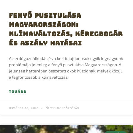
Fenyő pusztulása
Magyarországon:
Klímaváltozás, Kéregbogár
és Aszály hatásai
Az erdőgazdálkodás és a kerttulajdonosok egyik legnagyobb
problémája jelenleg a fenyő pusztulása Magyarországon. A
jelenség hátterében összetett okok húzódnak, melyek közül
a legfontosabb a klímaváltozás
TOVÁBB
október 25, 2025
Nincs hozzászólás