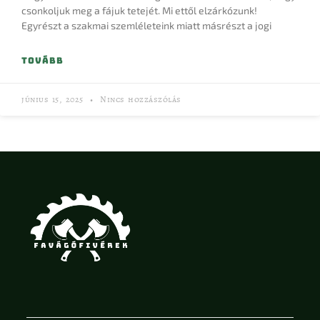
csonkoljuk meg a fájuk tetejét. Mi ettől elzárkózunk!
Egyrészt a szakmai szemléleteink miatt másrészt a jogi
TOVÁBB
június 15, 2025
Nincs hozzászólás