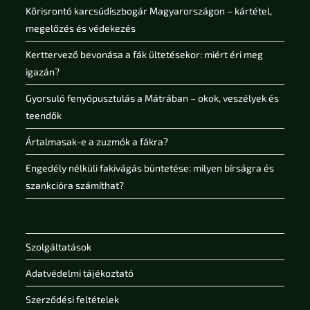
Kőrisrontó karcsúdíszbogár Magyarországon – kártétel,
megelőzés és védekezés
Kerttervező bevonása a fák ültetésekor: miért éri meg
igazán?
Gyorsuló fenyőpusztulás a Mátrában – okok, veszélyek és
teendők
Ártalmasak-e a zuzmók a fákra?
Engedély nélküli fakivágás büntetése: milyen bírságra és
szankcióra számíthat?
Szolgáltatások
Adatvédelmi tájékoztató
Szerződési feltételek