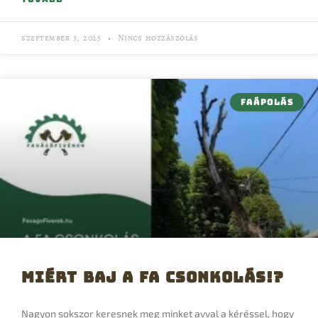
szeptember 3, 2025
Nincs hozzászólás
FAÁPOLÁS
Miért baj a fa csonkolás!?
Nagyon sokszor keresnek meg minket avval a kéréssel, hogy