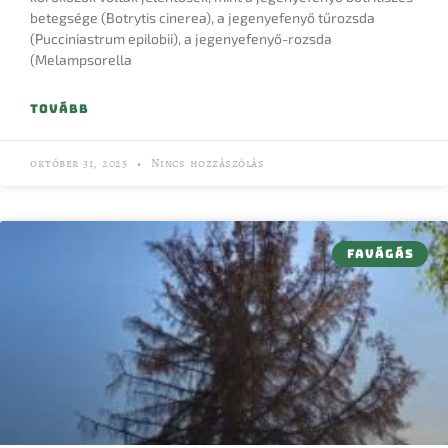
betegsége (Botrytis cinerea), a jegenyefenyő tűrozsda
(Pucciniastrum epilobii), a jegenyefenyő-rozsda
(Melampsorella
TOVÁBB
október 31, 2025
Nincs hozzászólás
FAVÁGÁS