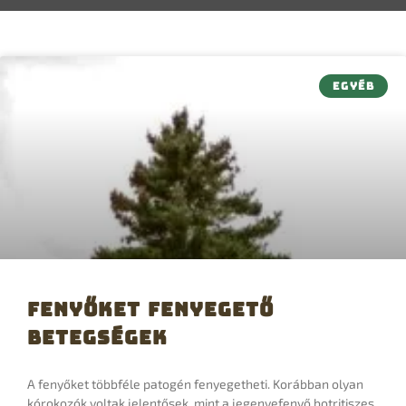
EGYÉB
Fenyőket fenyegető
betegségek
A fenyőket többféle patogén fenyegetheti. Korábban olyan
kórokozók voltak jelentősek, mint a jegenyefenyő botritiszes