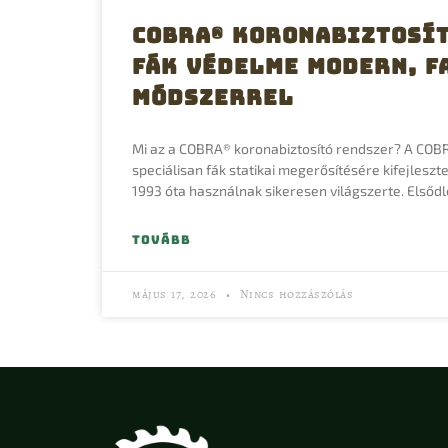
COBRA® Koronabiztosít
Fák Védelme Modern, F
Módszerrel
Mi az a COBRA® koronabiztosító rendszer? A COB
speciálisan fák statikai megerősítésére kifejlesz
1993 óta használnak sikeresen világszerte. Elsődl
TOVÁBB
május 17, 2026
Nincs hozzászólás