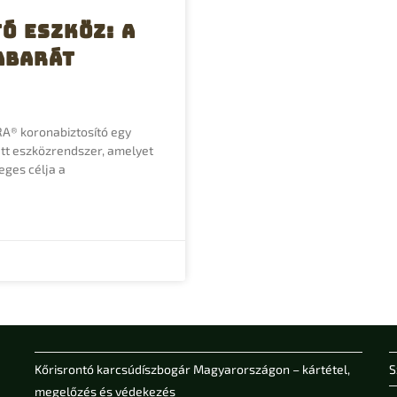
ó Eszköz: A
abarát
RA® koronabiztosító egy
tett eszközrendszer, amelyet
eges célja a
Kőrisrontó karcsúdíszbogár Magyarországon – kártétel,
S
megelőzés és védekezés