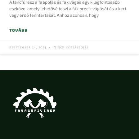
A láncfűrész a faápolás és fakivágás egyik legfontosabb
eszköze, amely lehetővé teszi a fák precíz vágását és a kert
vagy erdő fenntartását. Ahhoz azonban, hogy
TOVÁBB
szeptember 24, 2024
Nincs hozzászólás