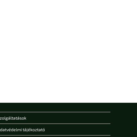
zolgáltatások
datvédelmi tájékoztató