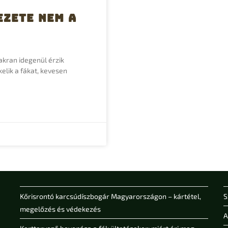
ezete nem a
akran idegenül érzik
elik a fákat, kevesen
Kőrisrontó karcsúdíszbogár Magyarországon – kártétel,
S
megelőzés és védekezés
A