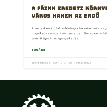
A fáink eredeti körny
város hanem az erdő
A kertekben élő fák különleges társaink, mégis gy
magukat az emberi környezetben. Bár sokan érték
ismerik igazán az igényeiket és
TOVÁBB
szeptember 2, 2025
Nincs hozzászólás