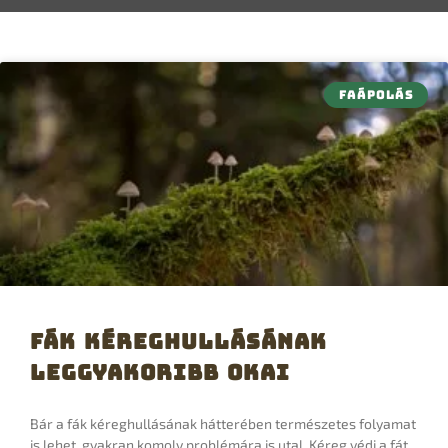
FAÁPOLÁS
Fák kéreghullásának
leggyakoribb okai
Bár a fák kéreghullásának hátterében természetes folyamat
is lehet, gyakran komoly problémára is utal. Kéreg védi a fát