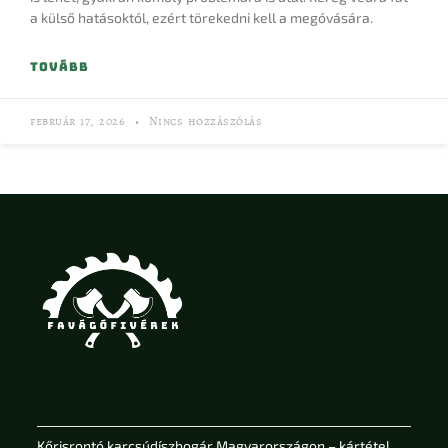
a külső hatásoktól, ezért törekedni kell a megóvására.
TOVÁBB
február 17, 2026
Nincs hozzászólás
Kőrisrontó karcsúdíszbogár Magyarországon – kártétel,