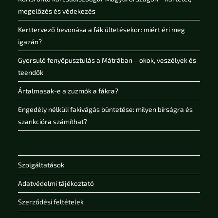
megelőzés és védekezés
Kerttervező bevonása a fák ültetésekor: miért éri meg
igazán?
Gyorsuló fenyőpusztulás a Mátrában – okok, veszélyek és
teendők
Ártalmasak-e a zuzmók a fákra?
Engedély nélküli fakivágás büntetése: milyen bírságra és
szankcióra számíthat?
Szolgáltatások
Adatvédelmi tájékoztató
Szerződési feltételek