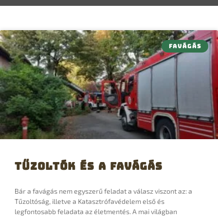
FAVÁGÁS
Tűzoltók és a favágás
Bár a favágás nem egyszerű feladat a válasz viszont az: a
Tűzoltóság, illetve a Katasztrófavédelem első és
legfontosabb feladata az életmentés. A mai világban