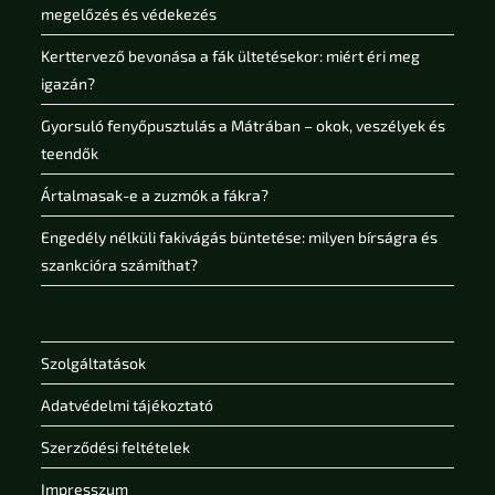
megelőzés és védekezés
Kerttervező bevonása a fák ültetésekor: miért éri meg
igazán?
Gyorsuló fenyőpusztulás a Mátrában – okok, veszélyek és
teendők
Ártalmasak-e a zuzmók a fákra?
Engedély nélküli fakivágás büntetése: milyen bírságra és
szankcióra számíthat?
Szolgáltatások
Adatvédelmi tájékoztató
Szerződési feltételek
Impresszum