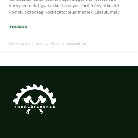
környezetnek. Ugyanakkor bizonyos körülmények között
komoly biztonsági kockázatot jelenthetnek. Lássuk, mely
TOVÁBB
szeptember 3, 2025
Nincs hozzászólás