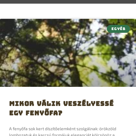
EGYÉB
Mikor válik veszélyessé
egy fenyőfa?
A fenyőfa sok kert díszítőelemként szolgálnak: örökzöld
lombozatuk és karcsú formájuk eleganciát kölcsönöz a