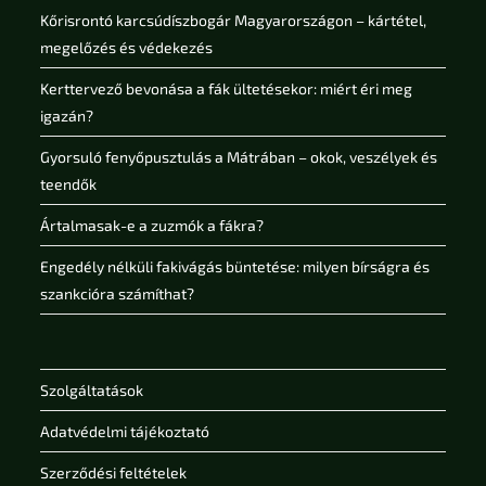
Kőrisrontó karcsúdíszbogár Magyarországon – kártétel,
megelőzés és védekezés
Kerttervező bevonása a fák ültetésekor: miért éri meg
igazán?
Gyorsuló fenyőpusztulás a Mátrában – okok, veszélyek és
teendők
Ártalmasak-e a zuzmók a fákra?
Engedély nélküli fakivágás büntetése: milyen bírságra és
szankcióra számíthat?
Szolgáltatások
Adatvédelmi tájékoztató
Szerződési feltételek