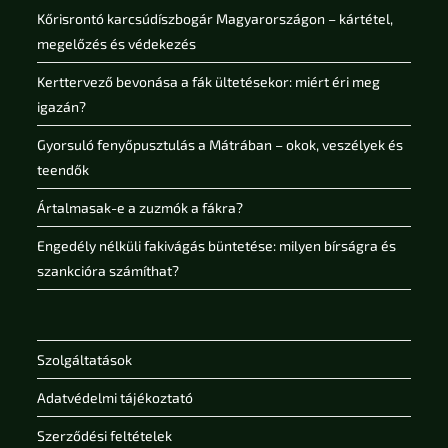
Kőrisrontó karcsúdíszbogár Magyarországon – kártétel,
megelőzés és védekezés
Kerttervező bevonása a fák ültetésekor: miért éri meg
igazán?
Gyorsuló fenyőpusztulás a Mátrában – okok, veszélyek és
teendők
Ártalmasak-e a zuzmók a fákra?
Engedély nélküli fakivágás büntetése: milyen bírságra és
szankcióra számíthat?
Szolgáltatások
Adatvédelmi tájékoztató
Szerződési feltételek