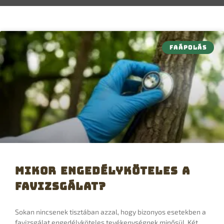
FAÁPOLÁS
Mikor engedélyköteles a
favizsgálat?
Sokan nincsenek tisztában azzal, hogy bizonyos esetekben a
favizsgálat engedélyköteles tevékenységnek minősül. Két