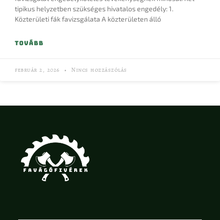
tipikus helyzetben szükséges hivatalos engedély: 1.
Közterületi fák favizsgálata A közterületen álló
TOVÁBB
február 2, 2026
Nincs hozzászólás