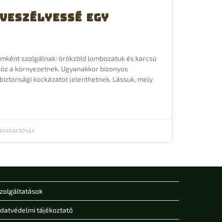
veszélyessé egy
lemként szolgálnak: örökzöld lombozatuk és karcsú
nöz a környezetnek. Ugyanakkor bizonyos
iztonsági kockázatot jelenthetnek. Lássuk, mely
hozzászólás
zolgáltatások
datvédelmi tájékoztató