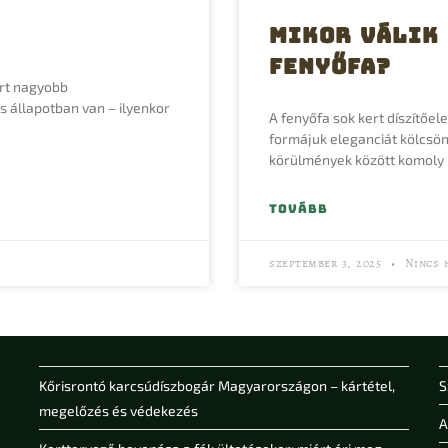
Mikor válik 
fenyőfa?
ert nagyobb
 állapotban van – ilyenkor
A fenyőfa sok kert díszítőe
formájuk eleganciát kölcsö
körülmények között komoly b
TOVÁBB
szeptember 3, 2025
Nincs 
Kőrisrontó karcsúdíszbogár Magyarországon – kártétel,
S
megelőzés és védekezés
A