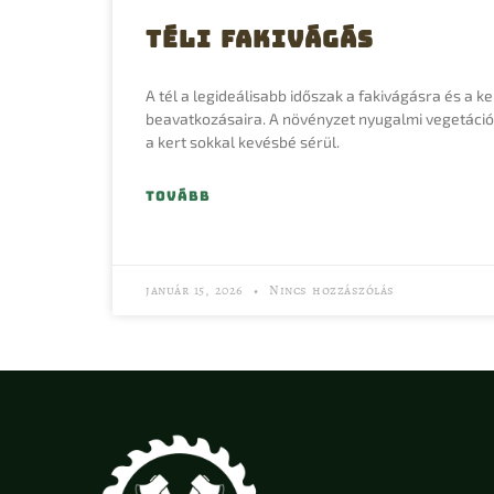
Téli fakivágás
A tél a legideálisabb időszak a fakivágásra és a k
beavatkozásaira. A növényzet nyugalmi vegetációs
a kert sokkal kevésbé sérül.
TOVÁBB
január 15, 2026
Nincs hozzászólás