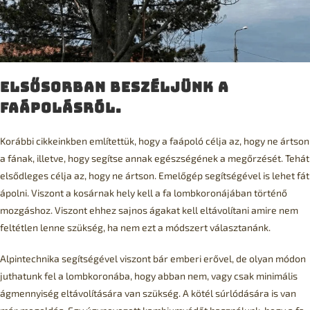
Elsősorban beszéljünk a
faápolásról.
Korábbi cikkeinkben említettük, hogy a faápoló célja az, hogy ne ártson
a fának, illetve, hogy segítse annak egészségének a megőrzését. Tehát
elsődleges célja az, hogy ne ártson. Emelőgép segítségével is lehet fát
ápolni. Viszont a kosárnak hely kell a fa lombkoronájában történő
mozgáshoz. Viszont ehhez sajnos ágakat kell eltávolítani amire nem
feltétlen lenne szükség, ha nem ezt a módszert választanánk.
Alpintechnika segítségével viszont bár emberi erővel, de olyan módon
juthatunk fel a lombkoronába, hogy abban nem, vagy csak minimális
ágmennyiség eltávolítására van szükség. A kötél súrlódására is van