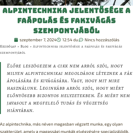
Alpintechnika jelentősége a
faápolás és fakivágás
szempontjából
szeptember 7, 2024
12:54 du.
Nincs hozzászólás
Kezdőlap
»
Blog
»
Alpintechnika jelentősége a faápolás és fakivágás
szempontjából
Előre leszögezem a cikk nem arról szól, hogy
milyen alpintechnikai megoldások léteznek a fák
ápolására és kivágására. Vagy, hogy mit mire
használunk. Leginkább arról szól, hogy miért
előnyösebb bizonyos helyzetekben. És miért nem
javasolt a megfelelő tudás és végzetség
hiányában.
Az alpintechnika, más néven magasban végzett munka, egy olyan
szakterület, amely a magassági munkák elvégzésére specializálódik,