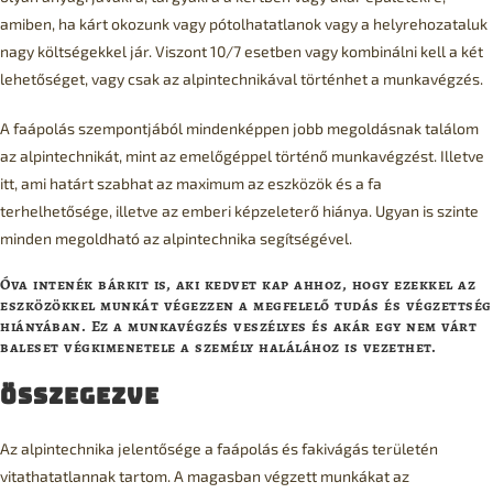
amiben, ha kárt okozunk vagy pótolhatatlanok vagy a helyrehozataluk
nagy költségekkel jár. Viszont 10/7 esetben vagy kombinálni kell a két
lehetőséget, vagy csak az alpintechnikával történhet a munkavégzés.
A faápolás szempontjából mindenképpen jobb megoldásnak találom
az alpintechnikát, mint az emelőgéppel történő munkavégzést. Illetve
itt, ami határt szabhat az maximum az eszközök és a fa
terhelhetősége, illetve az emberi képzeleterő hiánya. Ugyan is szinte
minden megoldható az alpintechnika segítségével.
Óva intenék bárkit is, aki kedvet kap ahhoz, hogy ezekkel az
eszközökkel munkát végezzen a megfelelő tudás és végzettség
hiányában. Ez a munkavégzés veszélyes és akár egy nem várt
baleset végkimenetele a személy halálához is vezethet.
Összegezve
Az alpintechnika jelentősége a faápolás és fakivágás területén
vitathatatlannak tartom. A magasban végzett munkákat az