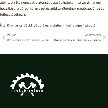
alpintechnika nemcsak biztonságossá és hatékonnyá teszi, hanem
hozzájárul a városi környezet és zöld területeinek megőrzéséhez és
fejlesztéséhez is.
Írta: Kramarics Dávid faápoló és alpintechnikai favágó/faápoló
ELŐZŐ
KÖVETKEZŐ
Otthonunk rejtett kincsei: A fák
Karbantartása és tisztítása a faápolás és fakivágás szempontjából