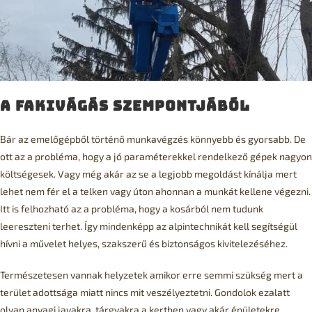
A fakivágás szempontjából
Bár az emelőgépből történő munkavégzés könnyebb és gyorsabb. De
ott az a probléma, hogy a jó paraméterekkel rendelkező gépek nagyon
költségesek. Vagy még akár az se a legjobb megoldást kínálja mert
lehet nem fér el a telken vagy úton ahonnan a munkát kellene végezni.
Itt is felhozható az a probléma, hogy a kosárból nem tudunk
leereszteni terhet. Így mindenképp az alpintechnikát kell segítségül
hívni a művelet helyes, szakszerű és biztonságos kivitelezéséhez.
Természetesen vannak helyzetek amikor erre semmi szükség mert a
terület adottsága miatt nincs mit veszélyeztetni. Gondolok ezalatt
olyan anyagi javakra, tárgyakra a kertben vagy akár épületekre,