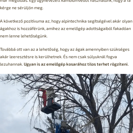
már megoldás. Egy úgynevezett kambiumvédőt használunk, hogy a fa
kérge ne sérüljön meg.
A következő pozitívuma az, hogy alpintechnika segítségével akár olyan
ágakhoz is hozzáférünk, amihez az emelőgép adottságaiból fakadóan
nem lenne lehetőségünk.
Továbbá ott van az a lehetőség, hogy az ágak amennyiben szükséges
akár leeresztésre is kerülhetnek. És nem csak súlyuknál fogva
lezuhannak.
Ugyan is az emelőgép kosarához tilos terhet rögzíteni.