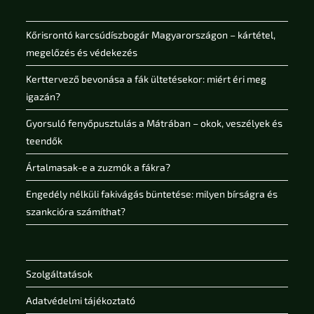
Kőrisrontó karcsúdíszbogár Magyarországon – kártétel,
megelőzés és védekezés
Kerttervező bevonása a fák ültetésekor: miért éri meg
igazán?
Gyorsuló fenyőpusztulás a Mátrában – okok, veszélyek és
teendők
Ártalmasak-e a zuzmók a fákra?
Engedély nélküli fakivágás büntetése: milyen bírságra és
szankcióra számíthat?
Szolgáltatások
Adatvédelmi tájékoztató