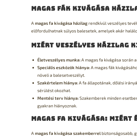
Magas fák kivágása házil
A
magas fa kivágása házilag
rendkívül veszélyes tevé
előfordulhatnak súlyos balesetek, amelyek akár halálo
Miért veszélyes házilag k
Életveszélyes munka:
A magas fa kivágása során a 
Speciális eszközök hiánya:
A magas fák kivágásához
növeli a balesetveszélyt.
Szakértelem hiánya:
A fa állapotának, dőlési irány
sérülést okozhat.
Mentési terv hiánya:
Szakemberek minden esetben m
gyakran hiányoznak.
Magas fa kivágása: miért
A
magas fa kivágása szakemberrel
biztonságosabb, g