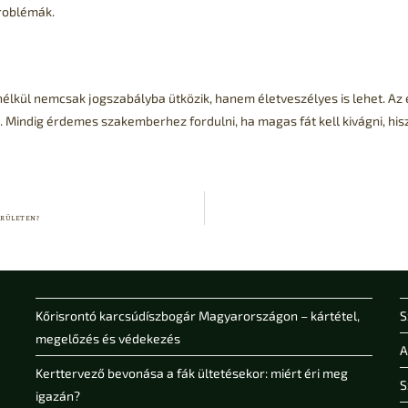
problémák.
lkül nemcsak jogszabályba ütközik, hanem életveszélyes is lehet. Az e
Mindig érdemes szakemberhez fordulni, ha magas fát kell kivágni, hisze
rületen?
Kőrisrontó karcsúdíszbogár Magyarországon – kártétel,
S
megelőzés és védekezés
A
Kerttervező bevonása a fák ültetésekor: miért éri meg
S
igazán?