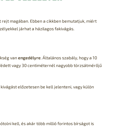
 rejt magában. Ebben a cikkben bemutatjuk, miért
élyekkel járhat a házilagos fakivágás.
zükség van
engedélyre
. Általános szabály, hogy a 10
 Védett vagy 30 centiméternél nagyobb törzsátmérőjű
 kivágást előzetesen be kell jelenteni, vagy külön
olni kell, és akár több millió forintos bírságot is