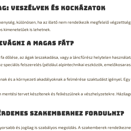
ag: veszélyek és kockázatok
kenység, különösen, ha az illető nem rendelkezik megfelelő végzettség
s kimenetelűek is lehetnek.
ivágni a magas fát?
fa dőlése, az ágak leszakadása, vagy a láncfűrész helytelen használat
 speciális felszerelés (például alpintechnikai eszközök, emelőkosaras
ának és a környezeti akadályoknak a felmérése szaktudást igényel. Egy
entési tervet készítenek és felkészülnek a vészhelyzetekre. Házilag
 érdemes szakemberhez fordulni?
yorsabb és jogilag is szabályos megoldás. A szakemberek rendelkezne