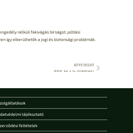
ngedély nélküli fakivágás bírságot, pótlási
n így elkerülhetők a jogi és biztonsági problémák.
KÖVETKEZŐ
Miért baj a fa csonkolás!?
zolgáltatások
datvédelmi tájékoztató
zerződési feltételek