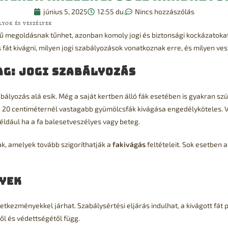
június 5, 2025
12:55 du.
Nincs hozzászólás
lyok és veszélyek
 megoldásnak tűnhet, azonban komoly jogi és biztonsági kockázatokat
t kivágni, milyen jogi szabályozások vonatkoznak erre, és milyen vesz
ag: jogi szabályozás
ályozás alá esik. Még a saját kertben álló fák esetében is gyakran s
 a 20 centiméternél vastagabb gyümölcsfák kivágása engedélyköteles.
éldául ha a fa balesetveszélyes vagy beteg.
k, amelyek tovább szigoríthatják a
fakivágás
feltételeit. Sok esetben a
yek
etkezményekkel járhat. Szabálysértési eljárás indulhat, a kivágott fát pót
ől és védettségétől függ.