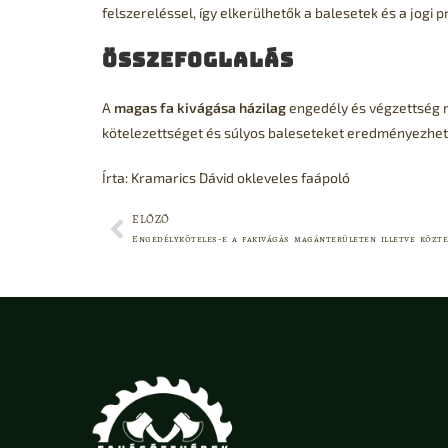
felszereléssel, így elkerülhetők a balesetek és a jogi 
Összefoglalás
A
magas fa kivágása házilag
engedély és végzettség né
kötelezettséget és súlyos baleseteket eredményezhet. 
Írta: Kramarics Dávid okleveles faápoló
ELŐZŐ
Engedélyköteles-e a fakivágás magánterületen illetve közte