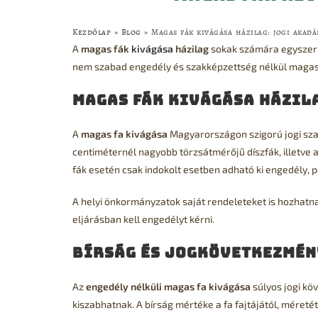
Kezdőlap
»
Blog
»
Magas fák kivágása házilag: jogi akadá
A
magas fák
kivágása
házilag
sokak számára egyszerű
nem szabad engedély és szakképzettség nélkül magas fá
Magas fák kivágása házil
A
magas fa kivágása
Magyarországon szigorú jogi szab
centiméternél nagyobb törzsátmérőjű díszfák, illetve
fák esetén csak indokolt esetben adható ki engedély, p
A helyi önkormányzatok saját rendeleteket is hozhatna
eljárásban kell engedélyt kérni.
Bírság és jogkövetkezmén
Az
engedély nélküli magas fa kivágása
súlyos jogi köv
kiszabhatnak. A bírság mértéke a fa fajtájától, méretét