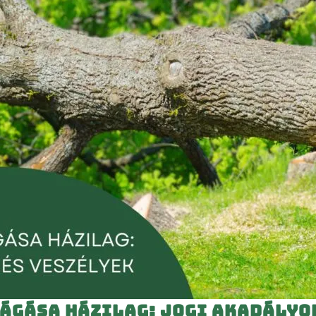
ágása házilag: jogi akadályo