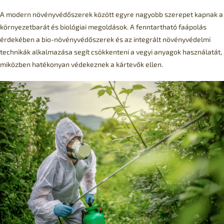
A modern növényvédőszerek között egyre nagyobb szerepet kapnak a
környezetbarát és biológiai megoldások. A fenntartható faápolás
érdekében a bio-növényvédőszerek és az integrált növényvédelmi
technikák alkalmazása segít csökkenteni a vegyi anyagok használatát,
miközben hatékonyan védekeznek a kártevők ellen.