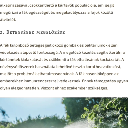
alkalmazásával csökkenthető a kártevők populációja, ami segít
megőrizni a fák egészségét és megakadályozza a fajok közötti
átvitelét.
2. Betegségek megelőzése
A fák különböző betegségeit okozó gombák és baktériumok elleni
védekezés alapvető fontosságú. A megelőző kezelés segít elkerülni a
kórtünetek kialakulását és csökkenti a fák elhalásának kockázatát. A
növényvédőszerek használata lehetővé teszi a korai beavatkozást,
mielőtt a problémák elhatalmasodnának. A fák hasonlóképpen az
emberekhez immunrendszerrel védekeznek. Ennek támogatása ugyan
olyan elegedhetetlen. Viszont ehhez szakember szükséges.