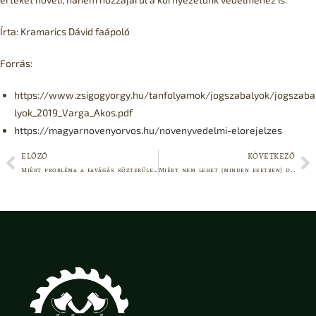
Írta: Kramarics Dávid faápoló
Forrás:
https://www.zsigogyorgy.hu/tanfolyamok/jogszabalyok/jogszaba
lyok_2019_Varga_Akos.pdf
https://magyarnovenyorvos.hu/novenyvedelmi-elorejelzes
ELŐZŐ
KÖVETKEZŐ
Miért probléma a favágás közterületen?
Miért nem lehet (minden esetben) drónnal favizsgálatot végezni?