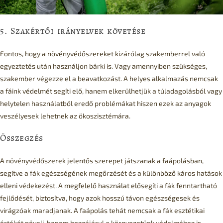
5. Szakértői irányelvek követése
Fontos, hogy a növényvédőszereket kizárólag szakemberrel való
egyeztetés után használjon bárki is. Vagy amennyiben szükséges,
szakember végezze el a beavatkozást. A helyes alkalmazás nemcsak
a fáink védelmét segíti elő, hanem elkerülhetjük a túladagolásból vagy
helytelen használatból eredő problémákat hiszen ezek az anyagok
veszélyesek lehetnek az ökoszisztémára.
Összegzés
A növényvédőszerek jelentős szerepet játszanak a faápolásban,
segítve a fák egészségének megőrzését és a különböző káros hatások
elleni védekezést. A megfelelő használat elősegíti a fák fenntartható
fejlődését, biztosítva, hogy azok hosszú távon egészségesek és
virágzóak maradjanak. A faápolás tehát nemcsak a fák esztétikai
értékét növeli, hanem hozzájárul a környezetünk védelméhez is.