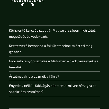
Kőrisrontó karcsúdíszbogár Magyarországon – kártétel,
megelőzés és védekezés
Kerttervező bevonása a fák ültetésekor: miért éri meg
igazán?
Gyorsuló fenyőpusztulás a Mátrában – okok, veszélyek és
teendők
Ártalmasak-e a zuzmók a fákra?
Engedély nélküli fakivágás büntetése: milyen bírságra és
szankcióra számíthat?