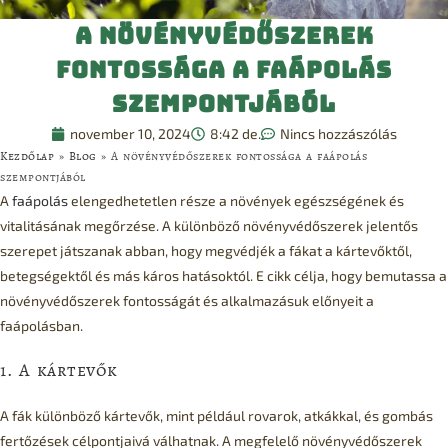
A növényvédőszerek
fontossága a faápolás
szempontjából
november 10, 2024
8:42 de.
Nincs hozzászólás
Kezdőlap
»
Blog
»
A növényvédőszerek fontossága a faápolás
szempontjából
A
faápolás
elengedhetetlen része a növények egészségének és
vitalitásának megőrzése. A különböző növényvédőszerek jelentős
szerepet játszanak abban, hogy megvédjék a fákat a kártevőktől,
betegségektől és más káros hatásoktól. E cikk célja, hogy bemutassa a
növényvédőszerek fontosságát és alkalmazásuk előnyeit a
faápolásban.
1. A kártevők
A fák különböző kártevők, mint például rovarok, atkákkal, és gombás
fertőzések célpontjaivá válhatnak. A megfelelő növényvédőszerek