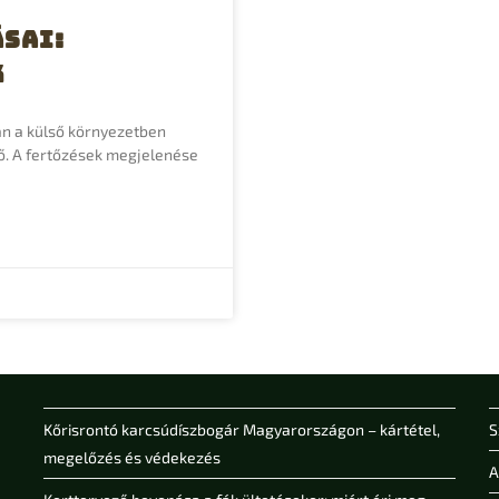
ásai:
k
an a külső környezetben
lő. A fertőzések megjelenése
Kőrisrontó karcsúdíszbogár Magyarországon – kártétel,
S
megelőzés és védekezés
A