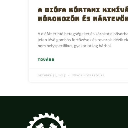
A Diófa Kórtani Kihív
Kórokozók és Kártevő
A diófát érintő betegségeket és károkat elsősorb
jelen lévő gombás fertőzések és rovarok idézik e
nem helyspecifikus, gyakorlatilag bárhol
TOVÁBB
október 31, 2025
Nincs hozzászólás