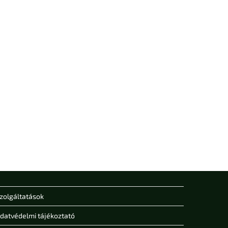
zolgáltatások
datvédelmi tájékoztató