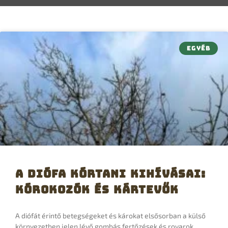
EGYÉB
A Diófa Kórtani Kihívásai:
Kórokozók és Kártevők
A diófát érintő betegségeket és károkat elsősorban a külső
környezetben jelen lévő gombás fertőzések és rovarok