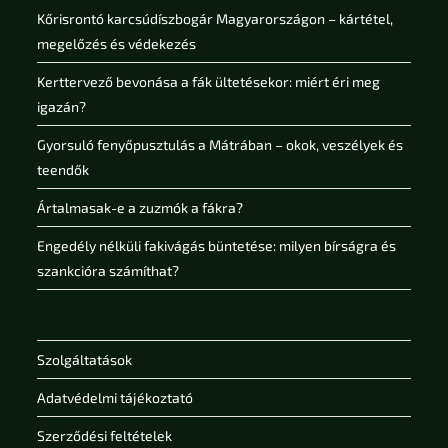
Kőrisrontó karcsúdíszbogár Magyarországon – kártétel,
megelőzés és védekezés
Kerttervező bevonása a fák ültetésekor: miért éri meg
igazán?
Gyorsuló fenyőpusztulás a Mátrában – okok, veszélyek és
teendők
Ártalmasak-e a zuzmók a fákra?
Engedély nélküli fakivágás büntetése: milyen bírságra és
szankcióra számíthat?
Szolgáltatások
Adatvédelmi tájékoztató
Szerződési feltételek