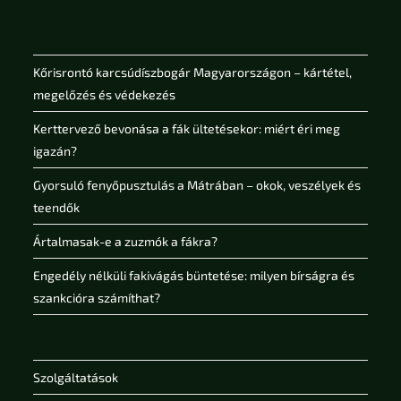
Kőrisrontó karcsúdíszbogár Magyarországon – kártétel,
megelőzés és védekezés
Kerttervező bevonása a fák ültetésekor: miért éri meg
igazán?
Gyorsuló fenyőpusztulás a Mátrában – okok, veszélyek és
teendők
Ártalmasak-e a zuzmók a fákra?
Engedély nélküli fakivágás büntetése: milyen bírságra és
szankcióra számíthat?
Szolgáltatások