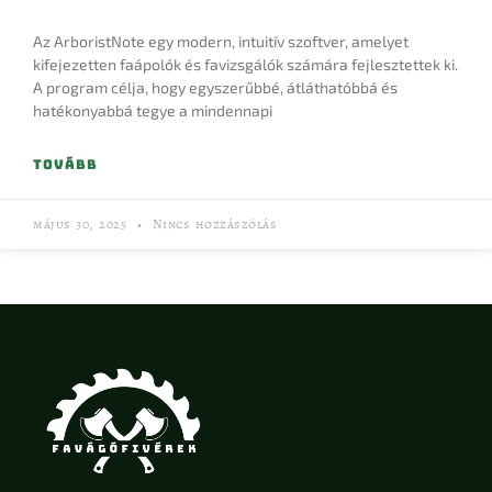
Az ArboristNote egy modern, intuitív szoftver, amelyet
kifejezetten faápolók és favizsgálók számára fejlesztettek ki.
A program célja, hogy egyszerűbbé, átláthatóbbá és
hatékonyabbá tegye a mindennapi
TOVÁBB
május 30, 2025
Nincs hozzászólás