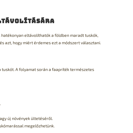
ltávolítására
hatékonyan eltávolíthatók a földben maradt tuskók,
és azt, hogy miért érdemes ezt a módszert választani.
 tuskót. A folyamat során a faapríték természetes
.
agy új növények ültetéséről.
tuskómarással megelőzhetünk.