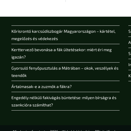
Kőrisrontó karcsúdíszbogár Magyarországon – kártétel,
S
megelőzés és védekezés
A
Kerttervező bevonása a fák ültetésekor: miért éri meg
S
igazán?
I
Gyorsuló fenyőpusztulás a Mátrában – okok, veszélyek és
teendők
K
Ártalmasak-e a zuzmók a fákra?
Engedély nélküli fakivágás büntetése: milyen bírságra és
szankcióra számíthat?