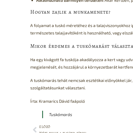
Alkalmazható bármilyen területen:
Akár kertben, 
Hogyan zajlik a munkamenete?
A folyamat a tuskó méretéhez és a talajviszonyokhoz ig
természetes talajjavítóként is használható, vagy elszál
Mikor érdemes a tuskómarást választa
Ha egy kivágott fa tuskója akadályozza a kert vagy ud
megjelenését, és hozzájárul a környezetbarát kertfenn
A tuskómarás tehát nemcsak esztétikai előnyökkel jár, 
szolgáltatásunkat választani.
Írta: Kramarics Dávid faápoló
Tuskómarás
ELŐZŐ
Miért hullik a platánfa kérge?