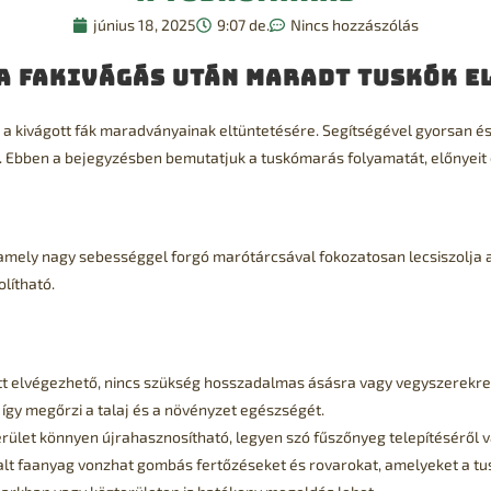
június 18, 2025
9:07 de.
Nincs hozzászólás
a fakivágás után maradt tuskók e
 kivágott fák maradványainak eltüntetésére. Segítségével gyorsan és 
ik. Ebben a bejegyzésben bemutatjuk a tuskómarás folyamatát, előnyeit 
 amely nagy sebességgel forgó marótárcsával fokozatosan lecsiszolja a
lítható.
att elvégezhető, nincs szükség hosszadalmas ásásra vagy vegyszerekre
így megőrzi a talaj és a növényzet egészségét.
terület könnyen újrahasznosítható, legyen szó fűszőnyeg telepítéséről v
alt faanyag vonzhat gombás fertőzéseket és rovarokat, amelyeket a 