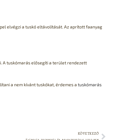
l elvégzi a tuskó eltávolítását. Az aprított faanyag
. A tuskómarás elősegíti a terület rendezett
lítani a nem kívánt tuskókat, érdemes a
tuskómarás
KÖVETKEZŐ
Faápolás technikái és beavatkozásai 2025-ben