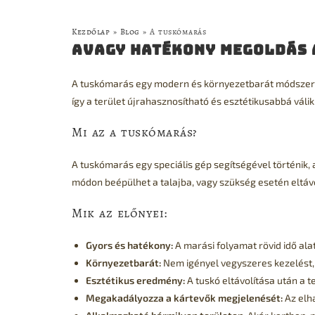
Kezdőlap
»
Blog
»
A tuskómarás
Avagy hatékony megoldás 
A tuskómarás egy modern és környezetbarát módszer a
így a terület újrahasznosítható és esztétikusabbá vál
Mi az a tuskómarás?
A tuskómarás egy speciális gép segítségével történik,
módon beépülhet a talajba, vagy szükség esetén eltávo
Mik az előnyei:
Gyors és hatékony:
A marási folyamat rövid idő al
Környezetbarát:
Nem igényel vegyszeres kezelést, 
Esztétikus eredmény:
A tuskó eltávolítása után a 
Megakadályozza a kártevők megjelenését:
Az elh