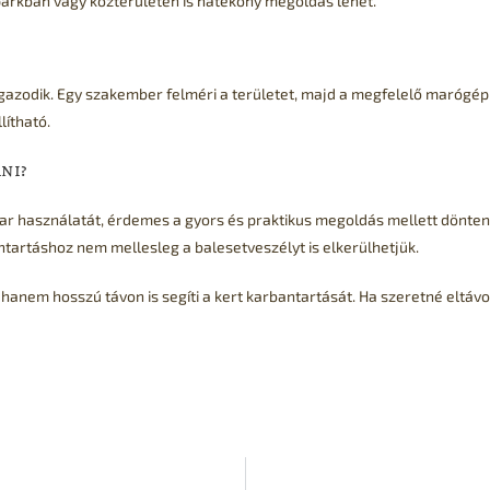
parkban vagy közterületen is hatékony megoldás lehet.
azodik. Egy szakember felméri a területet, majd a megfelelő marógéppe
lítható.
ni?
var használatát, érdemes a gyors és praktikus megoldás mellett dönteni
tartáshoz nem mellesleg a balesetveszélyt is elkerülhetjük.
hanem hosszú távon is segíti a kert karbantartását. Ha szeretné eltávo